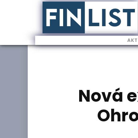
AKT
Nová e
Ohrož