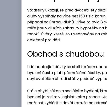
Statistiky ukazují, že před dvaceti lety dlu
dluhy vyšplhaly na více než 150 tisíc korun n
připadal na úhradu dluhů. Dříve to bylo 8 %
míře jsou v dluzích zahrnuty hypotéky na by
množí i úvěry, které jsou sjednávány na zák
oblečení pro děti.
Obchod s chudobou
Lidé pobírající dávky se stali terčem obc
bydlení často platí přemrštěné částky, pro
ubytovatelům uhradí stát v podobě vypla
Stále chybí zákon o sociálním bydlení, kte
bydlení je zatím v legislativním procesu.
možnost vyhlásit s dovětkem, že na adres