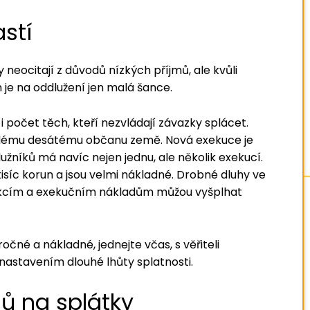
stí
 neocitají z důvodů nízkých příjmů, ale kvůli
e na oddlužení jen malá šance.
 počet těch, kteří nezvládají závazky splácet.
aždému desátému občanu země. Nová exekuce je
užníků má navíc nejen jednu, ale několik exekucí.
isíc korun a jsou velmi nákladné. Drobné dluhy ve
sankcím a exekučním nákladům můžou vyšplhat
očné a nákladné, jednejte včas, s věřiteli
nastavením dlouhé lhůty splatnosti.
ů na splátky