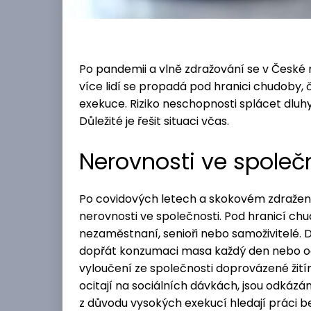
Po pandemii a vlně zdražování se v České r
více lidí se propadá pod hranici chudoby, 
exekuce. Riziko neschopnosti splácet dluhy
Důležité je řešit situaci včas.
Nerovnosti ve společ
Po covidových letech a skokovém zdražení p
nerovnosti ve společnosti. Pod hranicí chud
nezaměstnaní, senioři nebo samoživitelé. Do
dopřát konzumaci masa každý den nebo odj
vyloučení ze společnosti doprovázené žit
ocitají na sociálních dávkách, jsou odkáz
z důvodu vysokých exekucí hledají práci b