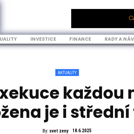
UALITY
INVESTICE
FINANCE
RADY A NÁ
AKTUALITY
xekuce každou 
ena je i střední
By:
svet zeny
18.6.2025