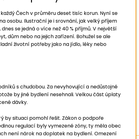
žil každý Čech v průměru deset tisíc korun. Nyní se
a osobu. Ilustrační je i srovnání, jak velký příjem
, dnes se jedná o více než 40 % příjmů. V největší
t, dům nebo na jejich zařízení. Bohužel se ale
ladní životní potřeby jako na jídlo, léky nebo
hodníků s chudobou. Za nevyhovující a nedůstojné
tože by jiné bydlení nesehnali. Velkou část úplaty
cené dávky.
rý by situaci pomohl řešit. Zákon o podpoře
 Jedinou regulací byly vymezené zóny, ty měla obec
ách není nárok na doplatek na bydlení. Omezení