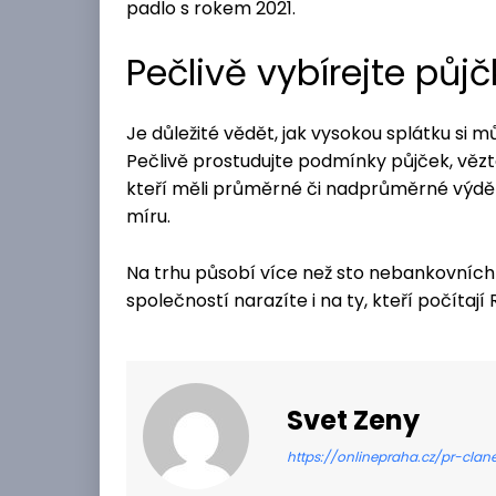
padlo s rokem 2021.
Pečlivě vybírejte půj
Je důležité vědět, jak vysokou splátku si mů
Pečlivě prostudujte podmínky půjček, vězt
kteří měli průměrné či nadprůměrné výděl
míru.
Na trhu působí více než sto nebankovních
společností narazíte i na ty, kteří počítaj
Svet Zeny
https://onlinepraha.cz/pr-clan