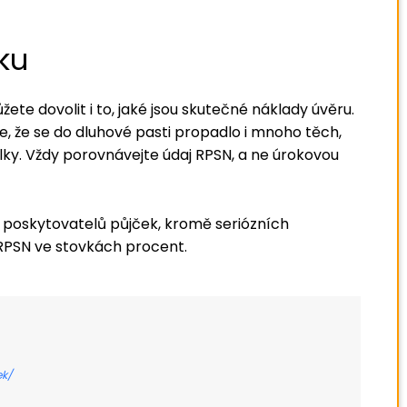
čku
žete dovolit i to, jaké jsou skutečné náklady úvěru.
e, že se do dluhové pasti propadlo i mnoho těch,
ky. Vždy porovnávejte údaj RPSN, a ne úrokovou
 poskytovatelů půjček, kromě seriózních
í RPSN ve stovkách procent.
ek/