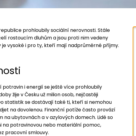
epublice prohloubily sociální nerovnosti. Stále
čelí rostoucím dluhům a jsou proti nim vedeny
 je vysoké i pro ty, kteří mají nadprůměrné příjmy.
nosti
otravin i energií se ještě více prohloubily
oby žije v Česku už milion osob, nejčastěji
 statistik se dostávají také ti, kteří si nemohou
et na dovolenou. Finanční potíže často provází
ím na ubytovnách a v azylových domech. Lidé so
áni na potravinovou nebo materiální pomoc,
ez pracovní smlouvy.