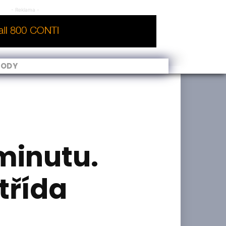
- Reklama -
VODY
minutu.
 třída