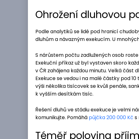
Ohrožení dluhovou pa
Podle analytiků se lidé pod hranicí chudoby
dluhům a návazným exekucím. U mnohých j
S nárůstem počtu zadlužených osob roste i
Exekuční příkaz už byl vystaven skoro k
v ČR zahájena každou minutu. Velká část dl
Exekuce se vedou i na malé částky pod 10 t
výši několika tisícovek se kvůli penále, 
k vyšším desítkám tisíc.
Řešení dluhů ve stádiu exekuce je velmi nár
komunikujte. Pomáhá
půjčka 200 000 Kč
s 
Téměř polovina příjm