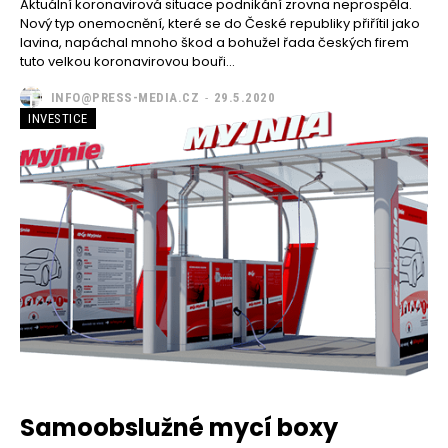
Aktuální koronavirová situace podnikání zrovna neprospěla.
Nový typ onemocnění, které se do České republiky přiřítil jako
lavina, napáchal mnoho škod a bohužel řada českých firem
tuto velkou koronavirovou bouři...
INFO@PRESS-MEDIA.CZ
-
29.5.2020
INVESTICE
Samoobslužné mycí boxy