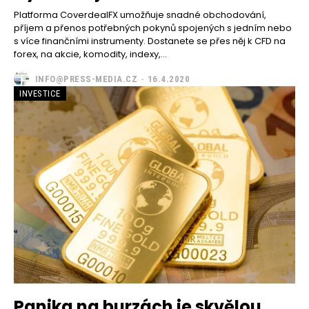
Platforma CoverdealFX umožňuje snadné obchodování,
příjem a přenos potřebných pokynů spojených s jedním nebo
s více finančními instrumenty. Dostanete se přes něj k CFD na
forex, na akcie, komodity, indexy,...
INFO@PRESS-MEDIA.CZ
-
16.4.2020
INVESTICE
Panika na burzách je skvělou