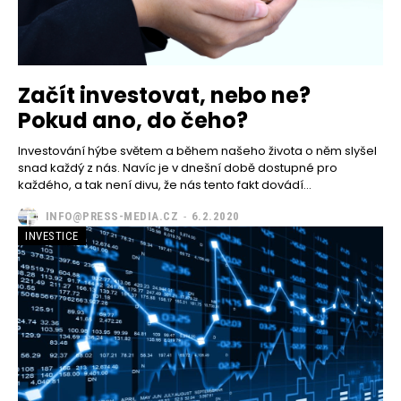
Začít investovat, nebo ne?
Pokud ano, do čeho?
Investování hýbe světem a během našeho života o něm slyšel
snad každý z nás. Navíc je v dnešní době dostupné pro
každého, a tak není divu, že nás tento fakt dovádí...
INFO@PRESS-MEDIA.CZ
-
6.2.2020
INVESTICE