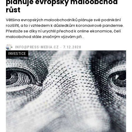
plánuje evropský maloobchod
růst
Většina evropských maloobchodníků plánuje své podnikání
rozšířit, a to i vzhledem k důsledkům koronavirové pandemie.
Přestože se díky ní urychlil přechod k online ekonomice, čelí
maloobchod stále značným výzvám při...
INFO@PRESS-MEDIA.CZ
-
7.12.2020
INVESTICE