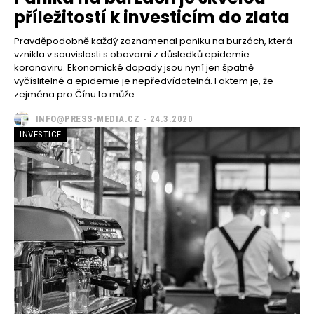
příležitostí k investicím do zlata
Pravděpodobně každý zaznamenal paniku na burzách, která
vznikla v souvislosti s obavami z důsledků epidemie
koronaviru. Ekonomické dopady jsou nyní jen špatně
vyčíslitelné a epidemie je nepředvídatelná. Faktem je, že
zejména pro Čínu to může...
INFO@PRESS-MEDIA.CZ
-
24.3.2020
INVESTICE