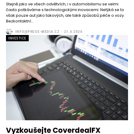
Stejně jako ve všech odvětvích, i v automobilismu se velmi
často potkáváme s technologickými inovacemi. Netýká se to
však pouze aut jako takových, ale také způsobů péče o vozy.
Bezkontaktní...
INFO@PRESS-MEDIA.CZ
-
21.4.2020
INVESTICE
Vyzkoušejte CoverdealFX