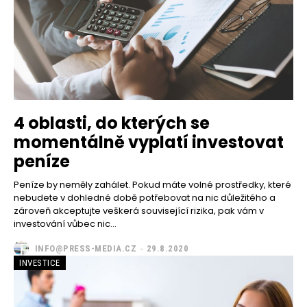
4 oblasti, do kterých se
momentálně vyplatí investovat
peníze
Peníze by neměly zahálet. Pokud máte volné prostředky, které
nebudete v dohledné době potřebovat na nic důležitého a
zároveň akceptujte veškerá související rizika, pak vám v
investování vůbec nic...
INFO@PRESS-MEDIA.CZ
-
29.8.2020
INVESTICE