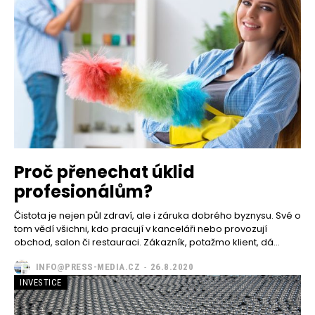
Proč přenechat úklid
profesionálům?
Čistota je nejen půl zdraví, ale i záruka dobrého byznysu. Své o
tom vědí všichni, kdo pracují v kanceláři nebo provozují
obchod, salon či restauraci. Zákazník, potažmo klient, dá...
INFO@PRESS-MEDIA.CZ
-
26.8.2020
INVESTICE