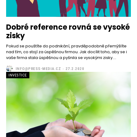
Dobré reference rovná se vysoké
zisky
Pokud se pouštíte do podnikání, pravděpodobně přemýšlíte
nad tím, co stojí za úspěšnou firmou. Jak docílit toho, aby se i
vaše firma stala úspěšnou a pyšnila se vysokými zisky....
INFO@PRESS-MEDIA.CZ
-
27.2.2020
INVESTICE