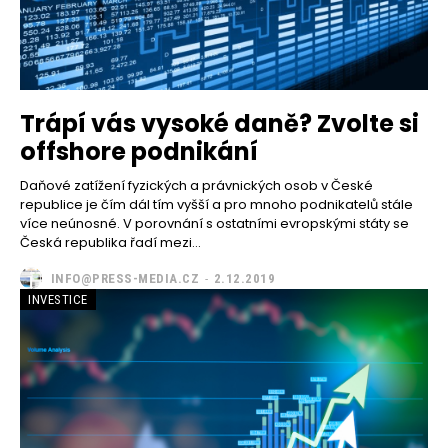
Trápí vás vysoké daně? Zvolte si
offshore podnikání
Daňové zatížení fyzických a právnických osob v České
republice je čím dál tím vyšší a pro mnoho podnikatelů stále
více neúnosné. V porovnání s ostatními evropskými státy se
Česká republika řadí mezi...
INFO@PRESS-MEDIA.CZ
-
2.12.2019
INVESTICE