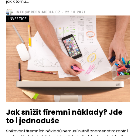
jak k tomu...
INFO@PRESS-MEDIA.CZ
-
22.10.2021
INVESTICE
Jak snížit firemní náklady? Jde
to i jednoduše
Snižování firemních nákladů nemusí nutně znamenat razantní