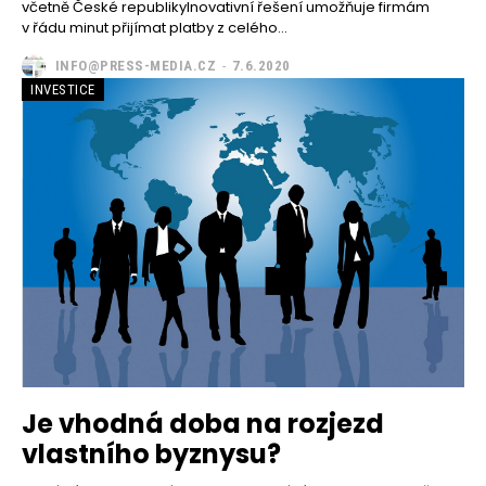
včetně České republikyInovativní řešení umožňuje firmám
v řádu minut přijímat platby z celého...
INFO@PRESS-MEDIA.CZ
-
7.6.2020
INVESTICE
Je vhodná doba na rozjezd
vlastního byznysu?