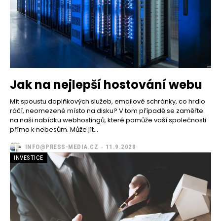
Jak na nejlepší hostování webu
Mít spoustu doplňkových služeb, emailové schránky, co hrdlo
ráčí, neomezené místo na disku? V tom případě se zaměřte
na naši nabídku webhostingů, které pomůže vaší společnosti
přímo k nebesům. Může jít...
INFO@PRESS-MEDIA.CZ
-
11.9.2020
INVESTICE