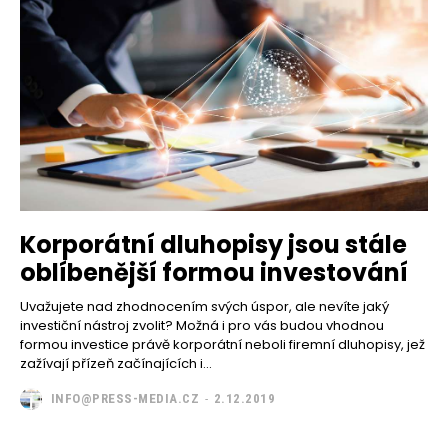
Korporátní dluhopisy jsou stále
oblíbenější formou investování
Uvažujete nad zhodnocením svých úspor, ale nevíte jaký
investiční nástroj zvolit? Možná i pro vás budou vhodnou
formou investice právě korporátní neboli firemní dluhopisy, jež
zažívají přízeň začínajících i...
INFO@PRESS-MEDIA.CZ
-
2.12.2019