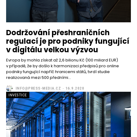
Dodržování přeshraničních
regulací je pro podniky fungující
v digitálu velkou výzvou
Evropa by mohla získat až 2,6 bilionu Kč (100 miliard EUR)
v případě, že by došlo k harmonizaci předpisů pro online
podniky fungující napříč hranicemi států, tvrdí studie
realizovaná mezi 500 předními...
INFO@PRESS-MEDIA.CZ
-
16.9.2020
INVESTICE