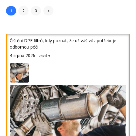
1
2
3
Čištění DPF filtrů, kdy poznat, že už váš vůz potřebuje
odbornou péči
4 srpna 2026
-
czeko