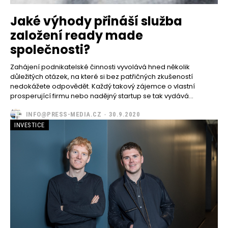
Jaké výhody přináší služba
založení ready made
společnosti?
Zahájení podnikatelské činnosti vyvolává hned několik
důležitých otázek, na které si bez patřičných zkušeností
nedokážete odpovědět. Každý takový zájemce o vlastní
prosperující firmu nebo nadějný startup se tak vydává...
INFO@PRESS-MEDIA.CZ
-
30.9.2020
INVESTICE