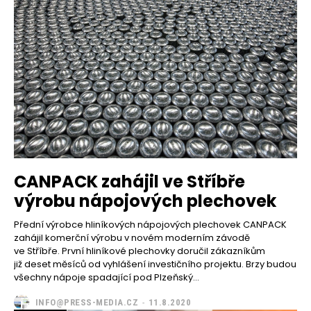
CANPACK zahájil ve Stříbře
výrobu nápojových plechovek
Přední výrobce hliníkových nápojových plechovek CANPACK
zahájil komerční výrobu v novém moderním závodě
ve Stříbře. První hliníkové plechovky doručil zákazníkům
již deset měsíců od vyhlášení investičního projektu. Brzy budou
všechny nápoje spadající pod Plzeňský...
INFO@PRESS-MEDIA.CZ
-
11.8.2020