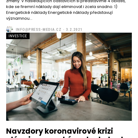
změny. V následujících odstavcích si představíme 4 oblasti,
kde se firemní náklady dají eliminovat i zcela snadno. 1)
Energetické náklady Energetické náklady představují
významnou...
INFO@PRESS-MEDIA.CZ
-
3.2.2021
INVESTICE
Navzdory koronavirové krizi