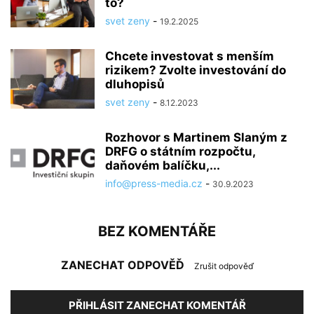
to?
svet zeny
-
19.2.2025
Chcete investovat s menším
rizikem? Zvolte investování do
dluhopisů
svet zeny
-
8.12.2023
Rozhovor s Martinem Slaným z
DRFG o státním rozpočtu,
daňovém balíčku,...
info@press-media.cz
-
30.9.2023
BEZ KOMENTÁŘE
ZANECHAT ODPOVĚĎ
Zrušit odpověď
PŘIHLÁSIT ZANECHAT KOMENTÁŘ