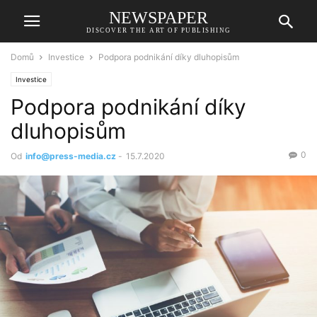
NEWSPAPER
DISCOVER THE ART OF PUBLISHING
Domů
Investice
Podpora podnikání díky dluhopisům
Investice
Podpora podnikání díky
dluhopisům
0
Od
info@press-media.cz
-
15.7.2020