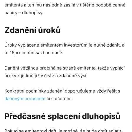
emitenta a ten mu následně zasílá v tištěné podobě cenné
papíry – dluhopisy.
Zdanění úroků
Úroky vyplácené emitentem investorům je nutné zdanit, a
to 15procentní sazbou daně.
Danění většinou probíhá na straně emitenta, takže vyplácí
úroky k jistině již v čisté a zdaněné výši.
Konkrétní podmínky zdanění doporučujeme vždy řešit s
daňovým poradcem
či s účetním.
Předčasné splacení dluhopisů
Pokud se emitentovi daří, je možné, že bude chtít splatit