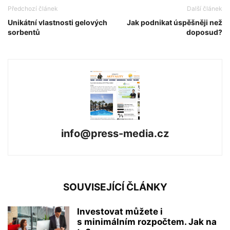
Předchozí článek
Další článek
Unikátní vlastnosti gelových
Jak podnikat úspěšněji než
sorbentů
doposud?
info@press-media.cz
SOUVISEJÍCÍ ČLÁNKY
Investovat můžete i
s minimálním rozpočtem. Jak na