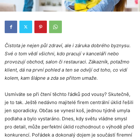
Čistota je nejen půl zdraví, ale i záruka dobrého byznysu.
Své o tom vědí všichni, kdo pracují v kanceláři nebo
provozují obchod, salon či restauraci. Zákazník, potažmo
klient, dá na první pohled a ten se odvíjí od toho, co vidí
kolem, kam šlápne a zda se přitom umaže.
Usmíváte se při čtení těchto řádků pod vousy? Skutečně,
je to tak. Ještě nedávno majitelé firem centrální úklid řešili
jen sporadicky. Občas se vynesl koš, jednou týdně umyla
podlaha a bylo vystaráno. Dnes, kdy světu vládne smysl
pro detail, může perfektní úklid rozhodnout o výhodě před
konkurencí. Pořádek a dokonalý dojem je součástí firemní