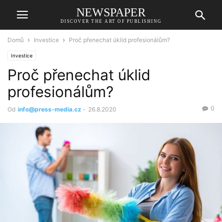
NEWSPAPER
DISCOVER THE ART OF PUBLISHING
Domů
Investice
Proč přenechat úklid profesionálům?
Investice
Proč přenechat úklid
profesionálům?
0
Od
info@press-media.cz
-
26.8.2020