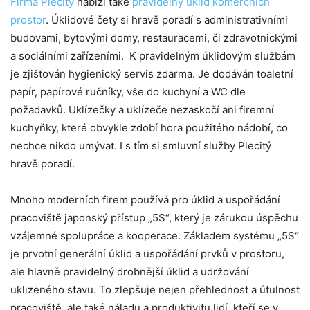
Firma Plecitý
nabízí také
pravidelný úklid komerčních
prostor
. Úklidové čety si hravě poradí s administrativními
budovami, bytovými domy, restauracemi, či zdravotnickými
a sociálními zařízeními. K pravidelným úklidovým službám
je zjišťován hygienický servis zdarma. Je dodáván toaletní
papír, papírové ručníky, vše do kuchyní a WC dle
požadavků. Uklízečky a uklízeče nezaskočí ani firemní
kuchyňky, které obvykle zdobí hora použitého nádobí, co
nechce nikdo umývat. I s tím si smluvní služby Plecitý
hravě poradí.
Mnoho moderních firem používá pro úklid a uspořádání
pracoviště japonský přístup „5S“, který je zárukou úspěchu
vzájemné spolupráce a kooperace. Základem systému „5S“
je prvotní generální úklid a uspořádání prvků v prostoru,
ale hlavně pravidelný drobnější úklid a udržování
uklizeného stavu. To zlepšuje nejen přehlednost a útulnost
pracoviště, ale také náladu a produktivitu lidí, kteří se v