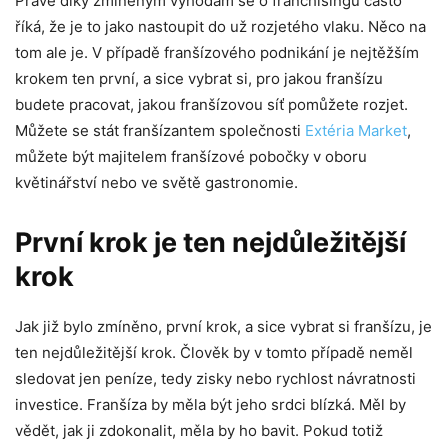
Právě díky zmíněným výhodám se o franchisingu často
říká, že je to jako nastoupit do už rozjetého vlaku. Něco na
tom ale je. V případě franšízového podnikání je nejtěžším
krokem ten první, a sice vybrat si, pro jakou franšízu
budete pracovat, jakou franšízovou síť pomůžete rozjet.
Můžete se stát franšízantem společnosti
Extéria Market
,
můžete být majitelem franšízové pobočky v oboru
květinářství nebo ve světě gastronomie.
První krok je ten nejdůležitější
krok
Jak již bylo zmíněno, první krok, a sice vybrat si franšízu, je
ten nejdůležitější krok. Člověk by v tomto případě neměl
sledovat jen peníze, tedy zisky nebo rychlost návratnosti
investice. Franšíza by měla být jeho srdci blízká. Měl by
vědět, jak ji zdokonalit, měla by ho bavit. Pokud totiž