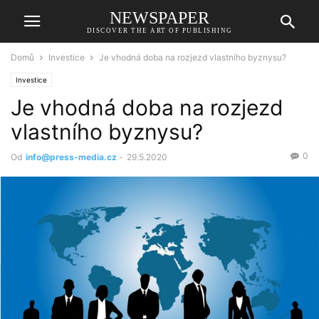
NEWSPAPER
DISCOVER THE ART OF PUBLISHING
Domů
Investice
Je vhodná doba na rozjezd vlastního byznysu?
Investice
Je vhodná doba na rozjezd
vlastního byznysu?
0
Od
info@press-media.cz
-
29.5.2020