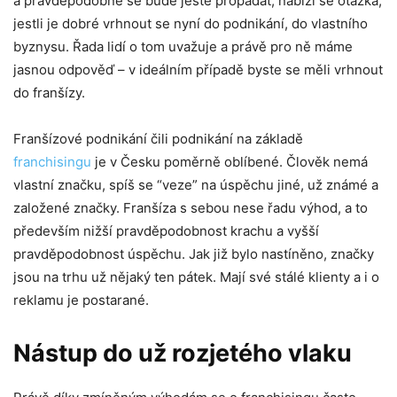
a pravděpodobně se bude ještě propadat, nabízí se otázka,
jestli je dobré vrhnout se nyní do podnikání, do vlastního
byznysu. Řada lidí o tom uvažuje a právě pro ně máme
jasnou odpověď – v ideálním případě byste se měli vrhnout
do franšízy.
Franšízové podnikání čili podnikání na základě
franchisingu
je v Česku poměrně oblíbené. Člověk nemá
vlastní značku, spíš se “veze” na úspěchu jiné, už známé a
založené značky. Franšíza s sebou nese řadu výhod, a to
především nižší pravděpodobnost krachu a vyšší
pravděpodobnost úspěchu. Jak již bylo nastíněno, značky
jsou na trhu už nějaký ten pátek. Mají své stálé klienty a i o
reklamu je postarané.
Nástup do už rozjetého vlaku