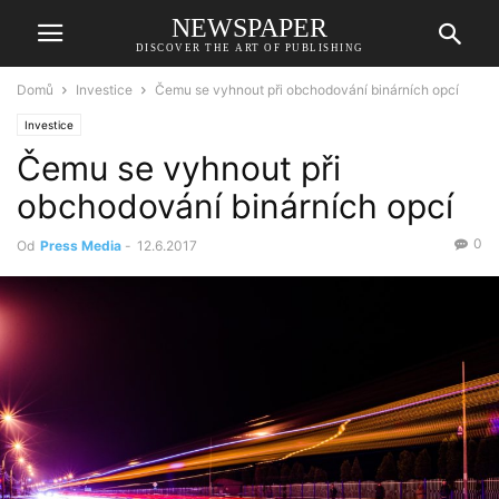
NEWSPAPER
DISCOVER THE ART OF PUBLISHING
Domů
Investice
Čemu se vyhnout při obchodování binárních opcí
Investice
Čemu se vyhnout při
obchodování binárních opcí
0
Od
Press Media
-
12.6.2017