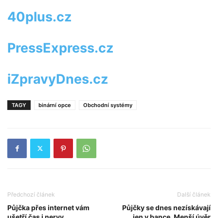
40plus.cz
PressExpress.cz
iZpravyDnes.cz
TAGY
binární opce
Obchodní systémy
Předchozí článek
Další článek
Půjčka přes internet vám
Půjčky se dnes nezískávají
ušetří čas i nervy
jen v bance. Menší úvěr