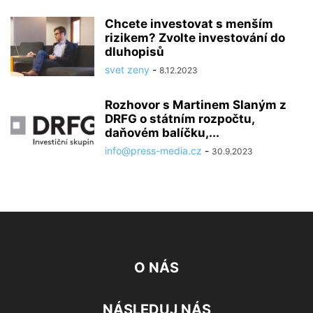
Chcete investovat s menším
rizikem? Zvolte investování do
dluhopisů
svet zeny
-
8.12.2023
Rozhovor s Martinem Slaným z
DRFG o státním rozpočtu,
daňovém balíčku,...
info@press-media.cz
-
30.9.2023
O NÁS
NÁSLEDUJ NÁS