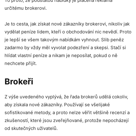
To proto, že podstatou nabídky je placená reklama
určitému brokerovi.
Je to cesta, jak získat nové zákazníky brokerovi, nikoliv jak
vydělat peníze lidem, kteří o obchodování nic nevědí. Proto
je lepší se všem takovým nabídkám vyhnout. Slib peněz
zadarmo by vždy měl vyvolat podezření a skepsi. Stačí si
hlídat vlastní peníze a nikam je neposílat, pokud o ně
nechcete přijít.
Brokeři
Z výše uvedeného vyplývá, že řada brokerů udělá cokoliv,
aby získala nové zákazníky. Používají se všelijaké
sofistikované metody, a proto nelze věřit většině recenzí a
zkušeností, které jsou zveřejňované, protože nepocházejí
od skutečných uživatelů.