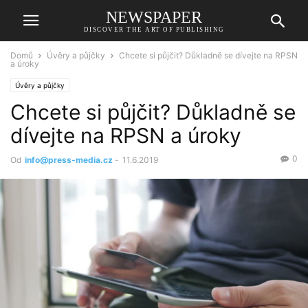
NEWSPAPER
DISCOVER THE ART OF PUBLISHING
Domů
Úvěry a půjčky
Chcete si půjčit? Důkladně se dívejte na RPSN
a úroky
Úvěry a půjčky
Chcete si půjčit? Důkladně se
dívejte na RPSN a úroky
0
Od
info@press-media.cz
-
11.6.2019