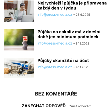
Nejrychlejší půjčka je připravena
každý den v týdnu
info@press-media.cz
-
23.6.2025
Půjčka na cokoliv má v dnešní
době jen minimum podmínek
info@press-media.cz
-
8.12.2023
Půjčky okamžité na účet
info@press-media.cz
-
4.11.2021
BEZ KOMENTÁŘE
ZANECHAT ODPOVĚĎ
Zrušit odpověď