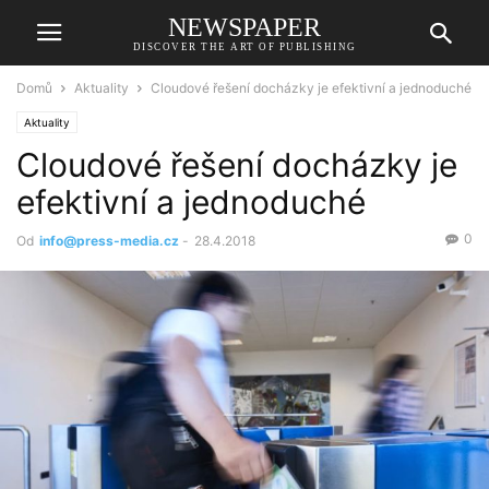
NEWSPAPER
DISCOVER THE ART OF PUBLISHING
Domů
Aktuality
Cloudové řešení docházky je efektivní a jednoduché
Aktuality
Cloudové řešení docházky je
efektivní a jednoduché
0
Od
info@press-media.cz
-
28.4.2018