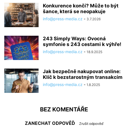
Konkurence končí? Může to být
šance, která se neopakuje
info@press-media.cz
-
3.7.2026
243 Simply Ways: Ovocná
symfonie s 243 cestami k výhře!
info@press-media.cz
-
18.9.2025
Jak bezpečně nakupovat online:
Klíč k bezstarostným transakcím
info@press-media.cz
-
1.8.2025
BEZ KOMENTÁŘE
ZANECHAT ODPOVĚĎ
Zrušit odpověď