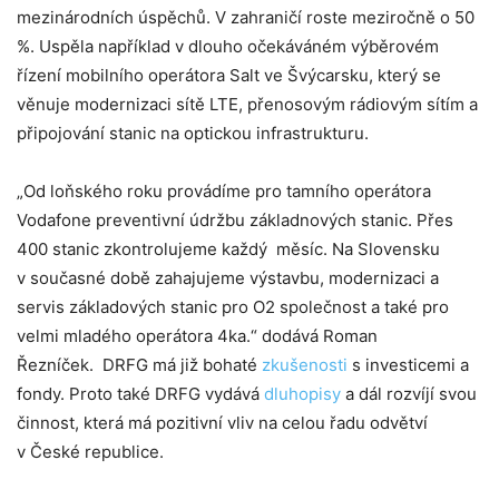
mezinárodních úspěchů. V zahraničí roste meziročně o 50
%. Uspěla například v dlouho očekáváném výběrovém
řízení mobilního operátora Salt ve Švýcarsku, který se
věnuje modernizaci sítě LTE, přenosovým rádiovým sítím a
připojování stanic na optickou infrastrukturu.
„Od loňského roku provádíme pro tamního operátora
Vodafone preventivní údržbu základnových stanic. Přes
400 stanic zkontrolujeme každý měsíc. Na Slovensku
v současné době zahajujeme výstavbu, modernizaci a
servis základových stanic pro O2 společnost a také pro
velmi mladého operátora 4ka.“ dodává Roman
Řezníček. DRFG má již bohaté
zkušenosti
s investicemi a
fondy. Proto také DRFG vydává
dluhopisy
a dál rozvíjí svou
činnost, která má pozitivní vliv na celou řadu odvětví
v České republice.