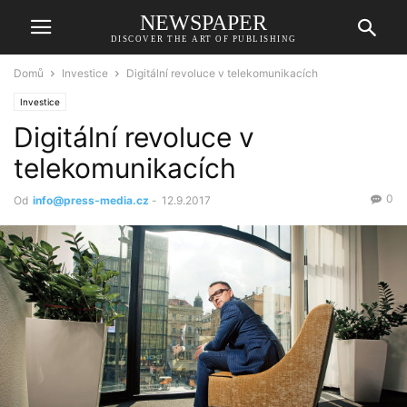
NEWSPAPER
DISCOVER THE ART OF PUBLISHING
Domů
Investice
Digitální revoluce v telekomunikacích
Investice
Digitální revoluce v
telekomunikacích
0
Od
info@press-media.cz
-
12.9.2017