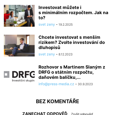
Investovat můžete i
s minimálním rozpočtem. Jak na
to?
svet zeny
-
19.2.2025
Chcete investovat s menším
rizikem? Zvolte investování do
dluhopisů
svet zeny
-
8.12.2023
Rozhovor s Martinem Slaným z
DRFG o státním rozpočtu,
daňovém balíčku,...
info@press-media.cz
-
30.9.2023
BEZ KOMENTÁŘE
ZANECHAT ODPOVĚĎ
Zrušit odpověď