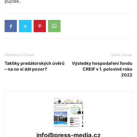
půjček.
Předchozí článek
Další článek
Taktiky predátorských úvěrů
Výsledky hospodaření fondu
– na co si dát pozor?
CREIF v 1. polovině roku
2022
info@press-media.cz