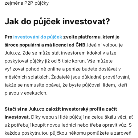
zejména P2P půjčky.
Jak do půjček investovat?
Pro
investování do půjček
zvolte platformu, která je
široce populární a má licenci od ČNB.
Ideální volbou je
Julu.cz. Zde se může stát investorem kdokoliv a lze
poskytovat půjčky již od 5 tisíc korun. Vše můžete
vyřizovat pohodlně online a peníze budete dostávat v
měsíčních splátkách. Žadatelé jsou důkladně prověřování,
takže se nemusíte obávat, že byste půjčovali lidem, kteří
plavou v exekucích.
Stačí si na Julu.cz založit investorský profil a začít
investovat.
Díky webu si lidé půjčují na celou škálu věcí, ať
už potřebují koupit novou lednici nebo třeba opravit vůz. S
každou poskytnutou půjčkou někomu pomůžete a zároveň