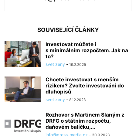
SOUVISEJÍCÍ ČLÁNKY
Investovat můžete i
s minimálním rozpočtem. Jak na
to?
svet zeny
-
19.2.2025
Chcete investovat s menším
rizikem? Zvolte investování do
dluhopisů
svet zeny
-
8.12.2023
Rozhovor s Martinem Slaným z
DRFG o státním rozpočtu,
daňovém balíčku,...
info@press-media.cz
-
30.9.2023