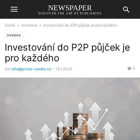
NEWSPAPER
DISCOVER THE ART OF PUBLISHING
Domů
Investice
Investování do P2P půjček je pro každého
Investice
Investování do P2P půjček je
pro každého
0
Od
info@press-media.cz
-
19.1.2023