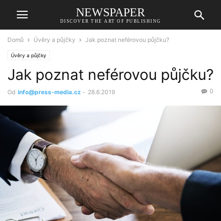
NEWSPAPER
DISCOVER THE ART OF PUBLISHING
Domů
Úvěry a půjčky
Jak poznat neférovou půjčku?
Úvěry a půjčky
Jak poznat neférovou půjčku?
0
Od
info@press-media.cz
-
28.6.2019