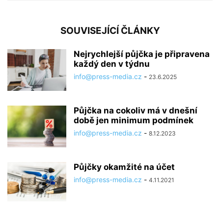
SOUVISEJÍCÍ ČLÁNKY
Nejrychlejší půjčka je připravena
každý den v týdnu
info@press-media.cz
-
23.6.2025
Půjčka na cokoliv má v dnešní
době jen minimum podmínek
info@press-media.cz
-
8.12.2023
Půjčky okamžité na účet
info@press-media.cz
-
4.11.2021