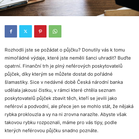
Rozhodli jste se požádat o půjčku? Donutily vás k tomu
mimořádné výdaje, které jste neměli šanci uhradit? Buďte
opatrní. Finanční trh je plný neférových poskytovatelů
půjček, díky kterým se můžete dostat do pořádné
šlamastiky. Sice v nedávné době Česká národní banka
udělala jakousi čistku, v rámci které chtěla seznam
poskytovatelů půjček zbavit těch, kteří se jevili jako
neféroví a podvodní, ale přece jen se mohlo stát, že nějaká
rybka proklouzla a vy na ni zrovna narazíte. Abyste však
takovou rybku rozpoznali, máme pro vás tipy, podle
kterých neférovou půjčku snadno poznáte.