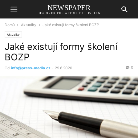
NEWSPAPER
DISCOVER THE ART OF PUBLISHING
Domů
Aktuality
Jaké existují formy školení BOZP
Aktuality
Jaké existují formy školení
BOZP
0
Od
info@press-media.cz
-
29.6.2020