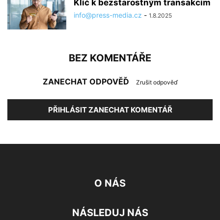
Klíč k bezstarostným transakcím
info@press-media.cz
-
1.8.2025
BEZ KOMENTÁŘE
ZANECHAT ODPOVĚĎ
Zrušit odpověď
PŘIHLÁSIT ZANECHAT KOMENTÁŘ
O NÁS
NÁSLEDUJ NÁS