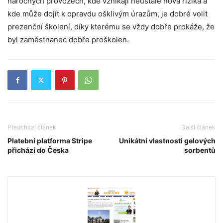
náročných provozech, kde vznikají neustále nová rizika a
kde může dojít k opravdu ošklivým úrazům, je dobré volit
prezenční školení, díky kterému se vždy dobře prokáže, že
byl zaměstnanec dobře proškolen.
Předchozí článek
Další článek
Platební platforma Stripe
Unikátní vlastnosti gelových
přichází do Česka
sorbentů