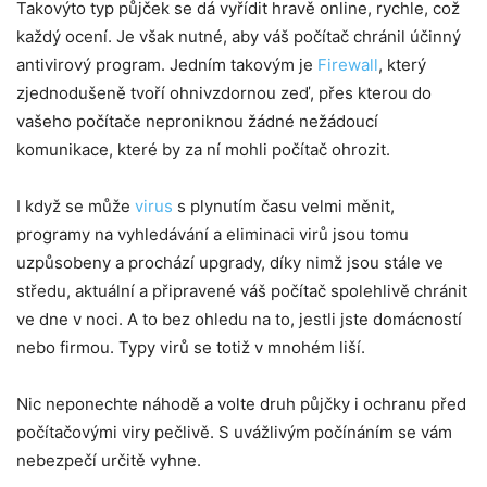
Takovýto typ půjček se dá vyřídit hravě online, rychle, což
každý ocení. Je však nutné, aby váš počítač chránil účinný
antivirový program. Jedním takovým je
Firewall
, který
zjednodušeně tvoří ohnivzdornou zeď, přes kterou do
vašeho počítače neproniknou žádné nežádoucí
komunikace, které by za ní mohli počítač ohrozit.
I když se může
virus
s plynutím času velmi měnit,
programy na vyhledávání a eliminaci virů jsou tomu
uzpůsobeny a prochází upgrady, díky nimž jsou stále ve
středu, aktuální a připravené váš počítač spolehlivě chránit
ve dne v noci. A to bez ohledu na to, jestli jste domácností
nebo firmou. Typy virů se totiž v mnohém liší.
Nic neponechte náhodě a volte druh půjčky i ochranu před
počítačovými viry pečlivě. S uvážlivým počínáním se vám
nebezpečí určitě vyhne.