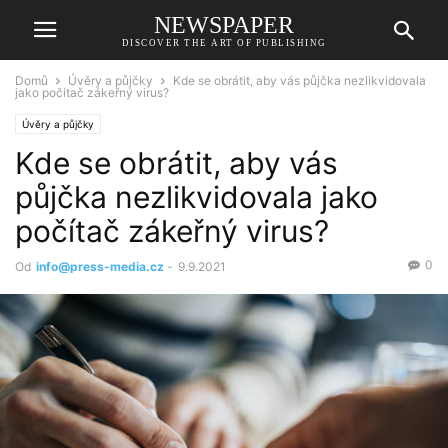
NEWSPAPER
DISCOVER THE ART OF PUBLISHING
Domů
Úvěry a půjčky
Kde se obrátit, aby vás půjčka nezlikvidovala
jako počítač zákeřný virus?
Úvěry a půjčky
Kde se obrátit, aby vás
půjčka nezlikvidovala jako
počítač zákeřný virus?
0
Od
info@press-media.cz
-
9.9.2021