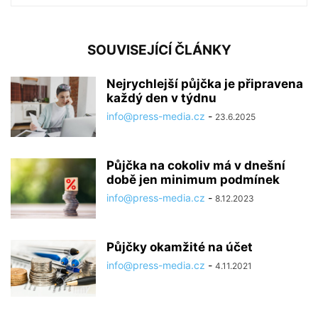
SOUVISEJÍCÍ ČLÁNKY
Nejrychlejší půjčka je připravena
každý den v týdnu
info@press-media.cz
-
23.6.2025
Půjčka na cokoliv má v dnešní
době jen minimum podmínek
info@press-media.cz
-
8.12.2023
Půjčky okamžité na účet
info@press-media.cz
-
4.11.2021