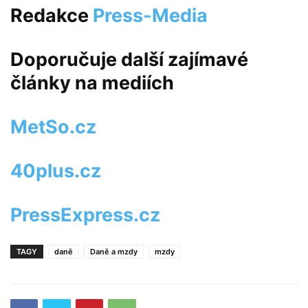
Redakce
Press-Media
Doporučuje další zajímavé
články na mediích
MetSo.cz
40plus.cz
PressExpress.cz
TAGY
daně
Daně a mzdy
mzdy