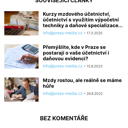
SOUVISEJÍCÍ ČLÁNKY
Kurzy mzdového účetnictví,
účetnictví s využitím výpočetní
techniky a daňové specializace...
info@press-media.cz
-
17.3.2025
Přemýšlíte, kde v Praze se
postarají o vaše účetnictví i
daňovou evidenci?
info@press-media.cz
-
15.8.2023
Mzdy rostou, ale reálně se máme
hůře
info@press-media.cz
-
29.8.2022
BEZ KOMENTÁŘE