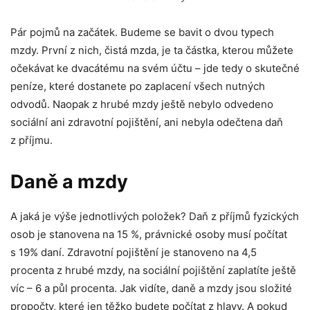
Pár pojmů na začátek. Budeme se bavit o dvou typech
mzdy. První z nich, čistá mzda, je ta částka, kterou můžete
očekávat ke dvacátému na svém účtu – jde tedy o skutečné
peníze, které dostanete po zaplacení všech nutných
odvodů. Naopak z hrubé mzdy ještě nebylo odvedeno
sociální ani zdravotní pojištění, ani nebyla odečtena daň
z příjmu.
Daně a mzdy
A jaká je výše jednotlivých položek? Daň z příjmů fyzických
osob je stanovena na 15 %, právnické osoby musí počítat
s 19% daní. Zdravotní pojištění je stanoveno na 4,5
procenta z hrubé mzdy, na sociální pojištění zaplatíte ještě
víc – 6 a půl procenta. Jak vidíte, daně a mzdy jsou složité
propočty, které jen těžko budete počítat z hlavy. A pokud