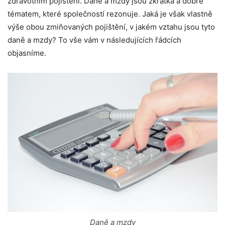
zdravotním pojištění. Daně a mzdy jsou zkrátka a dobře
tématem, které společností rezonuje. Jaká je však vlastně
výše obou zmiňovaných pojištění, v jakém vztahu jsou tyto
daně a mzdy? To vše vám v následujících řádcích
objasníme.
Daně a mzdy