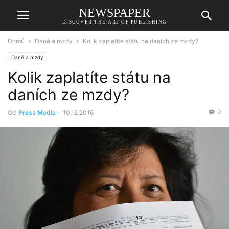
NEWSPAPER
DISCOVER THE ART OF PUBLISHING
Domů
Daně a mzdy
Kolik zaplatíte státu na daních ze mzdy?
Daně a mzdy
Kolik zaplatíte státu na
daních ze mzdy?
0
Od
Press Media
-
10.12.2016