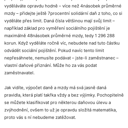
vyděláváte opravdu hodně – více než 4násobek průměrné
mzdy – přidejte ještě 7procentní solidární daň z toho, co si
vyděláte přes limit. Daná čísla většinou mají svůj limit –
například základ pro vyměření sociálního pojištění je
maximálně 48násobek průměrné mzdy, tedy 1 296 288
korun. Když vyděláte ročně víc, nebudete nad tuto částku
odvádět sociální pojištění. Pokud navíc tento limit
nepřesáhnete, nemusíte podávat – jste-li zaměstnanec –
vlastní daňové přiznání. Může ho za vás podat
zaměstnavatel.
Jak vidíte, výpočet daně a mzdy má svá jasně daná
pravidla, která platí takřka vždy a bez výjimky. Pochopitelně
se můžete klasifikovat pro některou daňovou úlevu a
zvýhodnění, ovšem to už je opravdu složitá matematika,
proto vás s ní nebudeme zatěžovat.