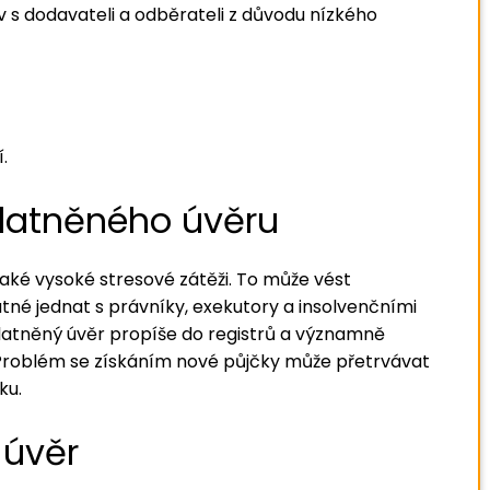
 s dodavateli a odběrateli z důvodu nízkého
.
platněného úvěru
také vysoké stresové zátěži. To může vést
é jednat s právníky, exekutory a insolvenčními
latněný úvěr propíše do registrů a významně
 Problém se získáním nové půjčky může přetrvávat
ku.
 úvěr