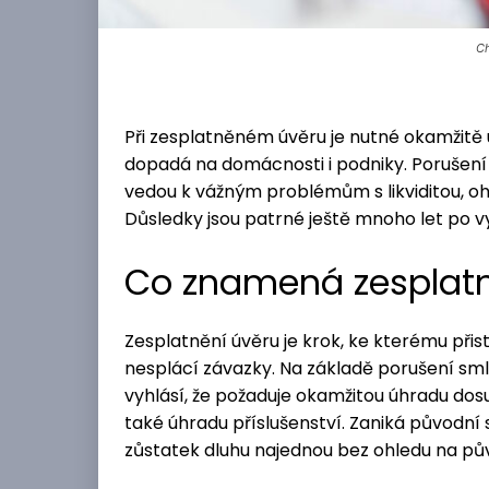
Ch
Při zesplatněném úvěru je nutné okamžitě u
dopadá na domácnosti i podniky. Porušen
vedou k vážným problémům s likviditou, ohr
Důsledky jsou patrné ještě mnoho let po v
Co znamená zesplat
Zesplatnění úvěru je krok, ke kterému přis
nesplácí závazky. Na základě porušení sml
vyhlásí, že požaduje okamžitou úhradu dos
také úhradu příslušenství. Zaniká původní 
zůstatek dluhu najednou bez ohledu na pů