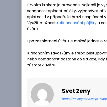
Prvním krokem je prevence. Nejlepší je vyhn
schopnost splácet půjčky, vyjednávat příz
splatnosti v případě, že hrozí nesplácení v
Využít možnost
refinancování půjčky
a nas
úvěru.
I po zesplatnění úvěru je možné jednat o re
K finančním závazkům je třeba přistupovat
nebo domácnost dostane do situace, kdy bu
zůstatek úvěru.
Svet Zeny
https://onlinepraha.cz/pr-clan