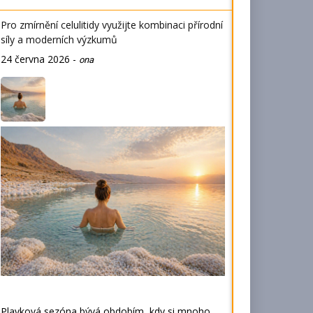
Pro zmírnění celulitidy využijte kombinaci přírodní
síly a moderních výzkumů
24 června 2026
-
ona
Plavková sezóna bývá obdobím, kdy si mnoho