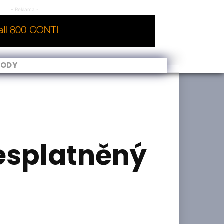
- Reklama -
VODY
zesplatněný