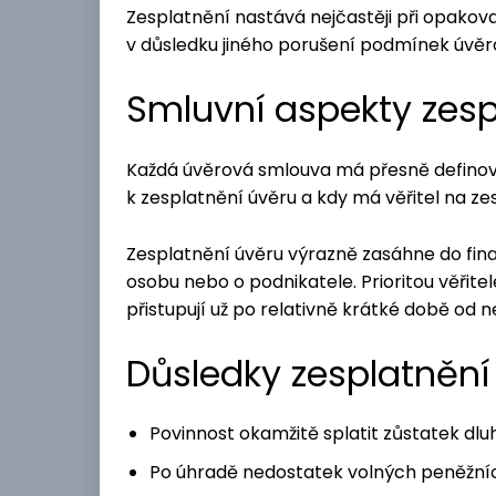
Zesplatnění nastává nejčastěji při opakov
v důsledku jiného porušení podmínek úvěr
Smluvní aspekty zesp
Každá úvěrová smlouva má přesně definov
k zesplatnění úvěru a kdy má věřitel na ze
Zesplatnění úvěru výrazně zasáhne do fina
osobu nebo o podnikatele. Prioritou věřitel
přistupují už po relativně krátké době od
Důsledky zesplatnění
Povinnost okamžitě splatit zůstatek dluhu
Po úhradě nedostatek volných peněžníc