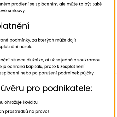
aném prodlení se splácením, ale může to být také
ové smlouvy.
latnění
ané podmínky, za kterých může dojít
splatnění nárok.
nční situace dlužníka, ať už se jedná o soukromou
e je ochrana kapitálu, proto k zesplatnění
 nesplácení nebo po porušení podmínek půjčky.
 úvěru pro podnikatele:
 ohrožuje likviditu.
h prostředků na provoz.