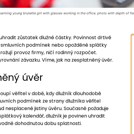
arming young brunette girl with glasses working in the office. photo with depth of fie
hradit zůstatek dlužné částky. Povinnost drtivě
í smluvních podmínek nebo opožděné splátky
ožují provoz firmy, ničí rodinný rozpočet.
yrovnání závazku. Víme, jak na zesplatněný úvěr.
něný úvěr
toupí věřitel v době, kdy dlužník dlouhodobě
uvních podmínek ze strany dlužníka věřitel
ud nesplacené jistiny úvěru. Současně požaduje
splátkový kalendář, dlužník je povinen uhradit
vodně dohodnutou dobu splatnosti.