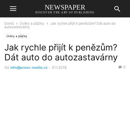
NEWSPAPER
DISCOVER THE ART OF PUBLISHING
Domů
Úvěry a půjčky
Jak rychle přijít k penězům? Dát auto do
autozastavárny
Úvěry a půjčky
Jak rychle přijít k penězům?
Dát auto do autozastavárny
0
Od
info@press-media.cz
-
31.1.2018