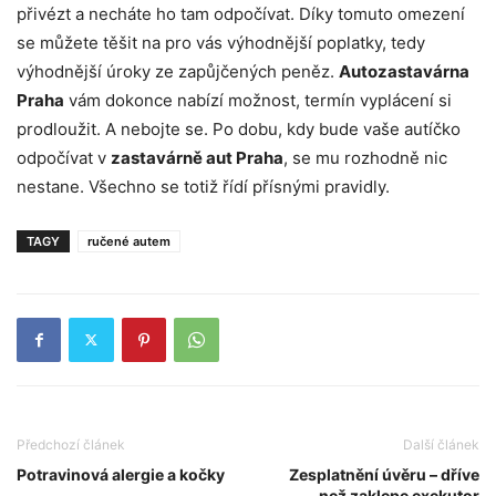
přivézt a necháte ho tam odpočívat. Díky tomuto omezení
se můžete těšit na pro vás výhodnější poplatky, tedy
výhodnější úroky ze zapůjčených peněz.
Autozastavárna
Praha
vám dokonce nabízí možnost, termín vyplácení si
prodloužit. A nebojte se. Po dobu, kdy bude vaše autíčko
odpočívat v
zastavárně aut Praha
, se mu rozhodně nic
nestane. Všechno se totiž řídí přísnými pravidly.
TAGY
ručené autem
Předchozí článek
Další článek
Potravinová alergie a kočky
Zesplatnění úvěru – dříve
než zaklepe exekutor