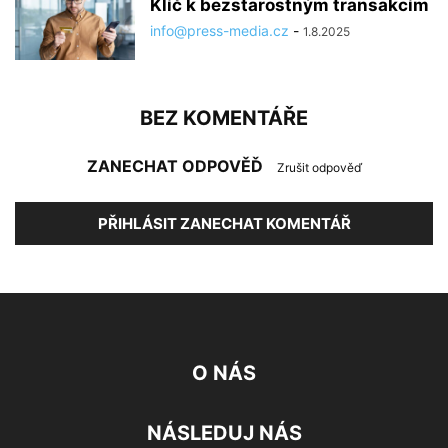
Klíč k bezstarostným transakcím
info@press-media.cz
-
1.8.2025
BEZ KOMENTÁŘE
ZANECHAT ODPOVĚĎ
Zrušit odpověď
PŘIHLÁSIT ZANECHAT KOMENTÁŘ
O NÁS
NÁSLEDUJ NÁS