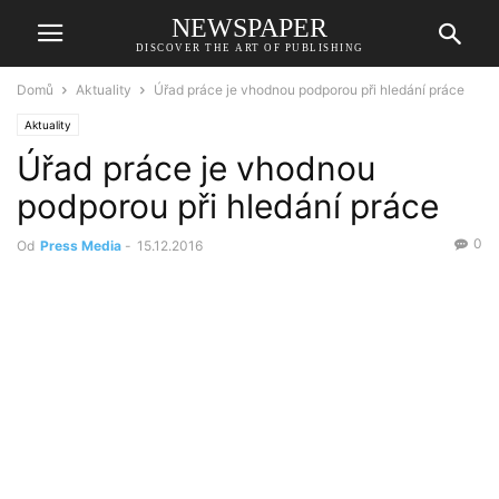
NEWSPAPER
DISCOVER THE ART OF PUBLISHING
Domů
Aktuality
Úřad práce je vhodnou podporou při hledání práce
Aktuality
Úřad práce je vhodnou
podporou při hledání práce
0
Od
Press Media
-
15.12.2016