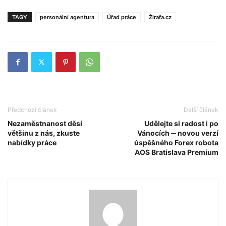
TAGY
personální agentura
Úřad práce
Žirafa.cz
Předchozí článek
Další článek
Nezaměstnanost děsí
Udělejte si radost i po
většinu z nás, zkuste
Vánocích ─ novou verzí
nabídky práce
úspěšného Forex robota
AOS Bratislava Premium