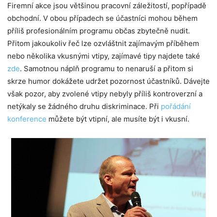
Firemní akce jsou většinou pracovní záležitostí, popřípadě
obchodní. V obou případech se účastníci mohou během
příliš profesionálním programu občas zbytečně nudit.
Přitom jakoukoliv řeč lze ozvláštnit zajímavým příběhem
nebo několika vkusnými vtipy, zajímavé tipy najdete také
zde
. Samotnou náplň programu to nenaruší a přitom si
skrze humor dokážete udržet pozornost účastníků. Dávejte
však pozor, aby zvolené vtipy nebyly příliš kontroverzní a
netýkaly se žádného druhu diskriminace. Při
pořádání
konference
můžete být vtipní, ale musíte být i vkusní.