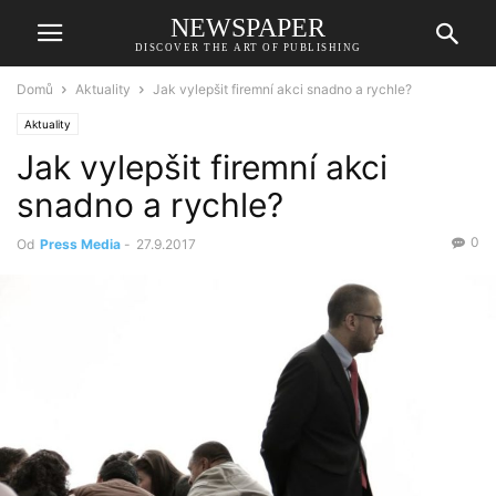
NEWSPAPER
DISCOVER THE ART OF PUBLISHING
Domů
Aktuality
Jak vylepšit firemní akci snadno a rychle?
Aktuality
Jak vylepšit firemní akci
snadno a rychle?
0
Od
Press Media
-
27.9.2017