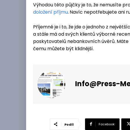
Výhodou této půjčky je to, že nemusíte pr
doložení příjmu
.
Navíc nepotřebujete ani ru
Příjemné je i to, že jde o jednoho z nejvě
a stále má od svých klientů výborné recen
poskytovatelů nebankovních úvěrů. Máte t
čemu můžete být klidnější.
Info@press-Me
Facebook
Podíl