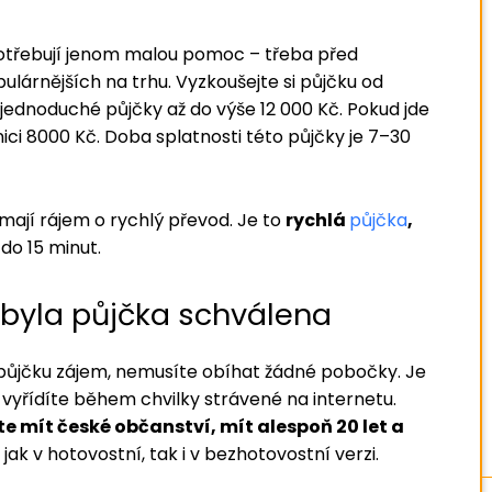
ří potřebují jenom malou pomoc – třeba před
ulárnějších na trhu. Vyzkoušejte si půjčku od
jednoduché půjčky až do výše 12 000 Kč. Pokud jde
anici 8000 Kč. Doba splatnosti této půjčky je 7–30
 mají rájem o rychlý převod. Je to
rychlá
půjčka
,
do 15 minut.
 byla půjčka schválena
o půjčku zájem, nemusíte obíhat žádné pobočky. Je
 vyřídíte během chvilky strávené na internetu.
e mít české občanství, mít alespoň 20 let a
 jak v hotovostní, tak i v bezhotovostní verzi.