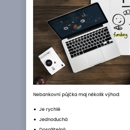
Nebankovní půjčka maj několik výhod:
Je rychlé
Jednoduchá
Dosažitelná