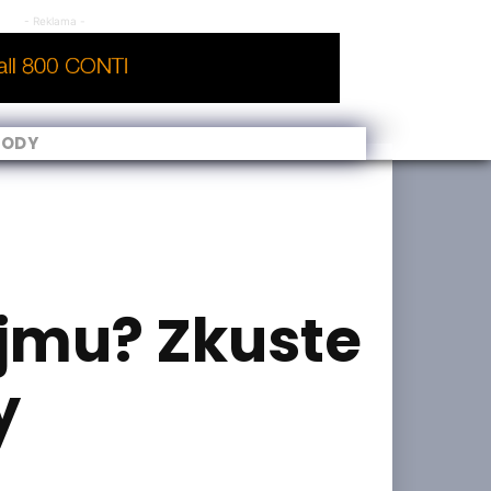
- Reklama -
VODY
íjmu? Zkuste
y