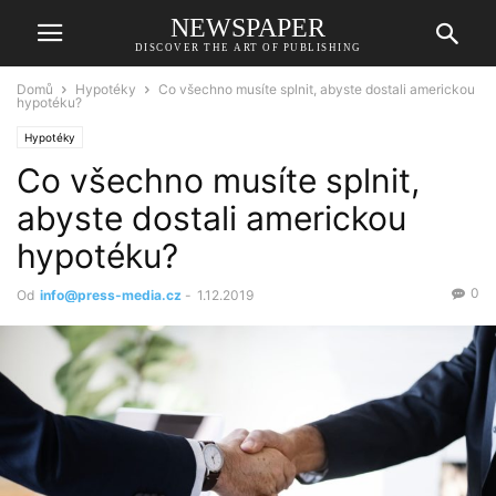
NEWSPAPER
DISCOVER THE ART OF PUBLISHING
Domů
Hypotéky
Co všechno musíte splnit, abyste dostali americkou
hypotéku?
Hypotéky
Co všechno musíte splnit,
abyste dostali americkou
hypotéku?
0
Od
info@press-media.cz
-
1.12.2019