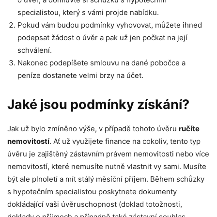
specialistou, který s vámi projde nabídku.
Pokud vám budou podmínky vyhovovat, můžete ihned
podepsat žádost o úvěr a pak už jen počkat na její
schválení.
Nakonec podepíšete smlouvu na dané pobočce a
peníze dostanete velmi brzy na účet.
Jaké jsou podmínky získání?
Jak už bylo zmíněno výše, v případě tohoto úvěru
ručíte
nemovitostí
. Ať už využijete finance na cokoliv, tento typ
úvěru je zajištěný zástavním právem nemovitosti nebo více
nemovitostí, které nemusíte nutně vlastnit vy sami. Musíte
být ale plnoletí a mít stálý měsíční příjem. Během schůzky
s hypotečním specialistou poskytnete dokumenty
dokládající vaši úvěruschopnost (doklad totožnosti,
doklady o příjmech a případně také zástavní souhlas