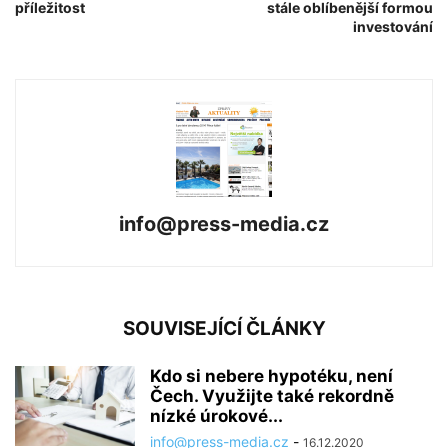
příležitost
stále oblíbenější formou
investování
info@press-media.cz
SOUVISEJÍCÍ ČLÁNKY
Kdo si nebere hypotéku, není
Čech. Využijte také rekordně
nízké úrokové...
info@press-media.cz
-
16.12.2020