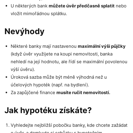
U některých bank
můžete úvěr předčasně splatit
nebo
vložit mimořádnou splátku.
Nevýhody
Některé banky mají nastavenou
maximální výši půjčky
(když úvěr využijete na koupi nemovitosti, banka
nehledí na její hodnotu, ale řídí se maximální povolenou
výší úvěru).
Úroková sazba může být méně výhodná než u
účelových hypoték (např. na bydlení).
Za zapůjčené finance
musíte ručit nemovitostí.
Jak hypotéku získáte?
Vyhledejte nejbližší pobočku banky, kde chcete zažádat
o úvěr, a domluvte si schůzku s hypotečním