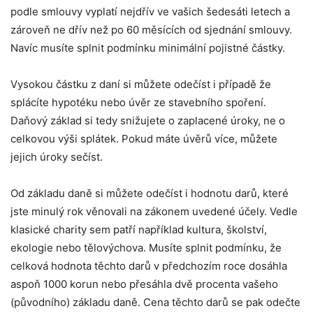
podle smlouvy vyplatí nejdřív ve vašich šedesáti letech a
zároveň ne dřív než po 60 měsících od sjednání smlouvy.
Navíc musíte splnit podmínku minimální pojistné částky.
Vysokou částku z daní si můžete odečíst i případě že
splácíte hypotéku nebo úvěr ze stavebního spoření.
Daňový základ si tedy snižujete o zaplacené úroky, ne o
celkovou výši splátek. Pokud máte úvěrů více, můžete
jejich úroky sečíst.
Od základu daně si můžete odečíst i hodnotu darů, které
jste minulý rok věnovali na zákonem uvedené účely. Vedle
klasické charity sem patří například kultura, školství,
ekologie nebo tělovýchova. Musíte splnit podmínku, že
celková hodnota těchto darů v předchozím roce dosáhla
aspoň 1000 korun nebo přesáhla dvě procenta vašeho
(původního) základu daně. Cena těchto darů se pak odečte