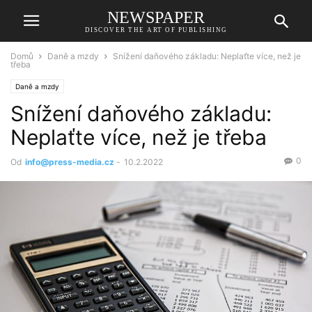
NEWSPAPER
DISCOVER THE ART OF PUBLISHING
Domů
Daně a mzdy
Snížení daňového základu: Neplaťte více, než je
třeba
Daně a mzdy
Snížení daňového základu:
Neplaťte více, než je třeba
0
Od
info@press-media.cz
-
10.2.2022