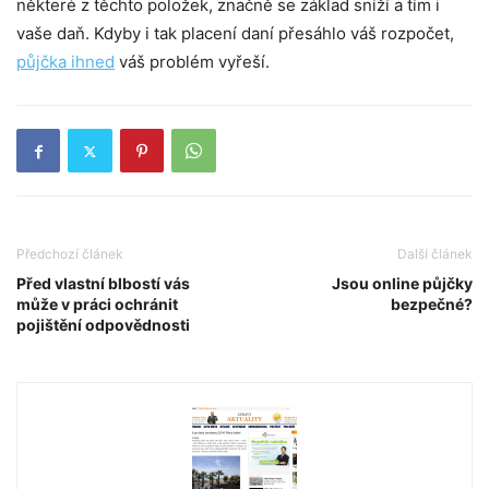
některé z těchto položek, značně se základ sníží a tím i
vaše daň. Kdyby i tak placení daní přesáhlo váš rozpočet,
půjčka ihned
váš problém vyřeší.
Předchozí článek
Další článek
Před vlastní blbostí vás
Jsou online půjčky
může v práci ochránit
bezpečné?
pojištění odpovědnosti