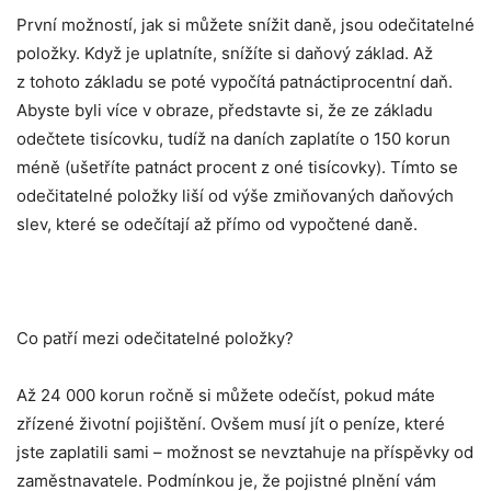
První možností, jak si můžete snížit daně, jsou odečitatelné
položky. Když je uplatníte, snížíte si daňový základ. Až
z tohoto základu se poté vypočítá patnáctiprocentní daň.
Abyste byli více v obraze, představte si, že ze základu
odečtete tisícovku, tudíž na daních zaplatíte o 150 korun
méně (ušetříte patnáct procent z oné tisícovky). Tímto se
odečitatelné položky liší od výše zmiňovaných daňových
slev, které se odečítají až přímo od vypočtené daně.
Co patří mezi odečitatelné položky?
Až 24 000 korun ročně si můžete odečíst, pokud máte
zřízené životní pojištění. Ovšem musí jít o peníze, které
jste zaplatili sami – možnost se nevztahuje na příspěvky od
zaměstnavatele. Podmínkou je, že pojistné plnění vám