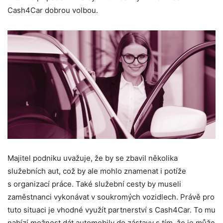
Cash4Car dobrou volbou.
Majitel podniku uvažuje, že by se zbavil několika
služebních aut, což by ale mohlo znamenat i potíže
s organizací práce. Také služební cesty by museli
zaměstnanci vykonávat v soukromých vozidlech. Právě pro
tuto situaci je vhodné využít partnerství s Cash4Car. To mu
nabízí možnost dát automobily do zástavy s tím, že je může