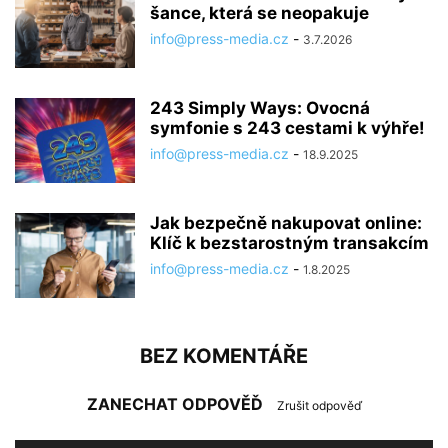
šance, která se neopakuje
info@press-media.cz
-
3.7.2026
243 Simply Ways: Ovocná
symfonie s 243 cestami k výhře!
info@press-media.cz
-
18.9.2025
Jak bezpečně nakupovat online:
Klíč k bezstarostným transakcím
info@press-media.cz
-
1.8.2025
BEZ KOMENTÁŘE
ZANECHAT ODPOVĚĎ
Zrušit odpověď