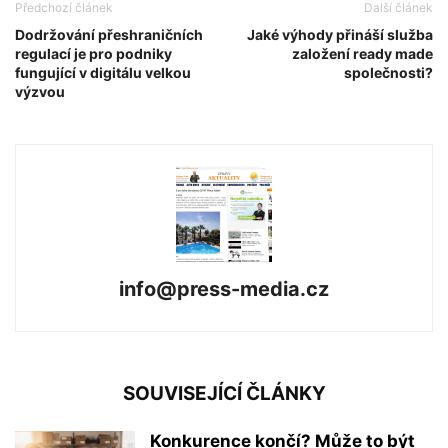
Předchozí článek
Další článek
Dodržování přeshraničních
Jaké výhody přináší služba
regulací je pro podniky
založení ready made
fungující v digitálu velkou
společnosti?
výzvou
info@press-media.cz
SOUVISEJÍCÍ ČLÁNKY
Konkurence končí? Může to být