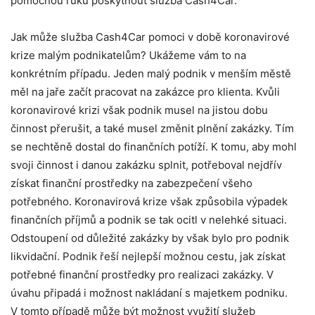
pomocnou ruku poskytnout služba Cash4Car.
Jak může služba Cash4Car pomoci v době koronavirové
krize malým podnikatelům? Ukážeme vám to na
konkrétním případu. Jeden malý podnik v menším městě
měl na jaře začít pracovat na zakázce pro klienta. Kvůli
koronavirové krizi však podnik musel na jistou dobu
činnost přerušit, a také musel změnit plnění zakázky. Tím
se nechtěně dostal do finančních potíží. K tomu, aby mohl
svoji činnost i danou zakázku splnit, potřeboval nejdřív
získat finanční prostředky na zabezpečení všeho
potřebného. Koronavirová krize však způsobila výpadek
finančních příjmů a podnik se tak ocitl v nelehké situaci.
Odstoupení od důležité zakázky by však bylo pro podnik
likvidační. Podnik řeší nejlepší možnou cestu, jak získat
potřebné finanční prostředky pro realizaci zakázky. V
úvahu připadá i možnost nakládaní s majetkem podniku.
V tomto případě může být možnost využití služeb