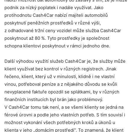
podnik za nízký poplatek i nadále využívat. Jako
protihodnotu Cash4Car nabízí majiteli automobilů
poskytnutí peněžních prostředků v různé výši,
z odhadované tržní ceny vozidel může služba Cash4Car
poskytnout až 80 %. Tyto prostředky je společnost
schopna klientovi poskytnout v rámci jednoho dne.
Další výhodou využití služeb Cash4Car je, že služby může
klient využívat bez kontrol v různých registrech. Jinak
řečeno, klient, který už v minulosti, klidně i ne vlastní
vinou, potřeboval peníze a z nějakého důvodu se kvůli
nevyplacené faktuře opozdil se splátkami, by v různých
finančních institucích byl brán jako problémový.
V Cash4Car tomu tak není, a se všemi klienty se jedná na
férové úrovni a podle jeho vlastních potřeb. S tím souvisí i
možnost vykonání všech potřebných kroků a úkonů u
klienta v jeho „domácím prostředí“. To znamená, že klient