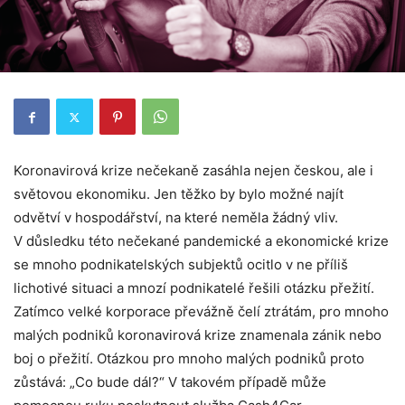
Koronavirová krize nečekaně zasáhla nejen českou, ale i
světovou ekonomiku. Jen těžko by bylo možné najít
odvětví v hospodářství, na které neměla žádný vliv.
V důsledku této nečekané pandemické a ekonomické krize
se mnoho podnikatelských subjektů ocitlo v ne příliš
lichotivé situaci a mnozí podnikatelé řešili otázku přežití.
Zatímco velké korporace převážně čelí ztrátám, pro mnoho
malých podniků koronavirová krize znamenala zánik nebo
boj o přežití. Otázkou pro mnoho malých podniků proto
zůstává: „Co bude dál?“ V takovém případě může