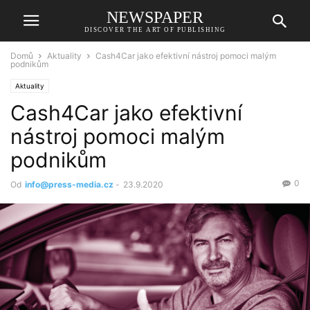
NEWSPAPER
DISCOVER THE ART OF PUBLISHING
Domů
Aktuality
Cash4Car jako efektivní nástroj pomoci malým
podnikům
Aktuality
Cash4Car jako efektivní
nástroj pomoci malým
podnikům
0
Od
info@press-media.cz
-
23.9.2020