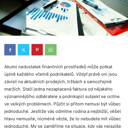
Akutní nedostatek finančních prostředků může potkat
úplně každého včetně podnikatelů. Vždyť právě oni jsou
závislí na aktuálních prodejích, tržbách a samozřejmě
maržích. Stačí jedna nezaplacená faktura od nějakého
významnějšího odběratele a podnikající subjekt se ocitne
ve velkých problémech. Půjčit si přitom nemusí být vůbec
jednoduché. Jestliže vás odmítne rodina a nejbližší, věšet
hlavu nemusíte, nicméně vězte, že to nebudete mít vůbec
jednoduché. My se zaměříme na situace, kdy vás nejspíše