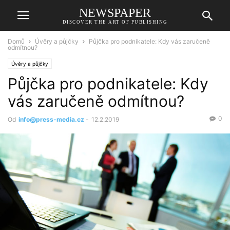
NEWSPAPER
DISCOVER THE ART OF PUBLISHING
Domů
Úvěry a půjčky
Půjčka pro podnikatele: Kdy vás zaručeně
odmítnou?
Úvěry a půjčky
Půjčka pro podnikatele: Kdy
vás zaručeně odmítnou?
0
Od
info@press-media.cz
-
12.2.2019