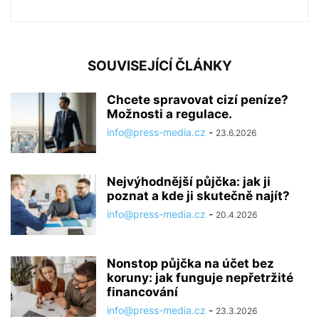
SOUVISEJÍCÍ ČLÁNKY
Chcete spravovat cizí peníze?
Možnosti a regulace.
info@press-media.cz
-
23.6.2026
Nejvýhodnější půjčka: jak ji
poznat a kde ji skutečně najít?
info@press-media.cz
-
20.4.2026
Nonstop půjčka na účet bez
koruny: jak funguje nepřetržité
financování
info@press-media.cz
-
23.3.2026