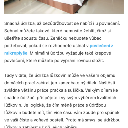
Snadná údržba, až bezúdržbovost se nabízí i u povlečení.
Sehnat můžete takové, které nemusíte žehlit, čímž si
ušetříte spoustu času. Žehličku nebudete vůbec
potřebovat, pokud se rozhodnete usínat v
povlečení z
mikroplyše
. Minimální údržbu vyžaduje také krepové
povlečení, které můžete po vyprání rovnou složit.
Tady vidíte, že údržba lůžkovin může ve vašem objemu
domácích prací zabírat jen zanedbatelný dílek. Naštěstí
zvládne většinu práce pračka a sušička. Velkým dílem ke
snadné údržbě přispějete i vy svým výběrem kvalitních
lůžkovin. Je logické, že čím méně práce s údržbou
lůžkovin budete mít, tím více času vám zbude pro spánek
ve vaší čisté a voňavé posteli. Proto má smysl se údržbou
lůžkovin zabývat už při jejich výběru.