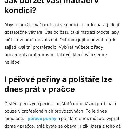
Jak udržet vaši matraci v
kondici?
Abyste udrželi vaši matraci v kondici, je potřeba zajistit jí
dostatečné větrání. Čas od času také matraci otočte, aby
měla rovnoměrné zatížení. Ochranu jejího povrchu pak
zajistí kvalitní prostěradlo. Vybírat můžete z řady
provedení a upřednostnit takové, které vám sedne
nejlépe.
I péřové peřiny a polštáře lze
dnes prát v pračce
Čištění péřových peřin a polštářů donedávna probíhalo
pouze v profesionálních provozovnách. To je dnes
minulostí. I
péřové peřiny
a polštáře dnes můžete vyprat
doma v pračce, aniž byste se obávali rizik, která z toho až