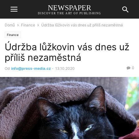
NEWSPAPER
DISCOVER THE ART OF PUBLISHING
Domů
Finance
Údržba lůžkovin vás dnes už příliš nezaměstná
Finance
Údržba lůžkovin vás dnes už
příliš nezaměstná
0
Od
info@press-media.cz
-
13.10.2020