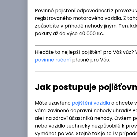
Povinné pojištění odpovědnosti z provozu v
registrovaného motorového vozidla. Z toh
způsobíte v příhodě nehody jiným. Ten, kdo
pokuty až do výše 40 000 Kč.
Hledáte to nejlepší pojištění pro Váš vůz? 
povinné ručení
přesně pro Vás.
Jak postupuje pojišťov
Máte uzavřeno
pojištění vozidla
a chcete v
vámi zaviněné dopravní nehody uhradí? Poj
ale i na zdraví účastníků nehody. Ovšem po
nebo vozidlo technicky nezpůsobilé k pro
vymáhat po vás. Stejně tak je to i v přípa