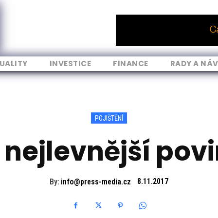
UALITY
INVESTICE
FINANCE
RADY A NÁ
POJIŠTĚNÍ
 nejlevnější pov
By:
info@press-media.cz
8.11.2017