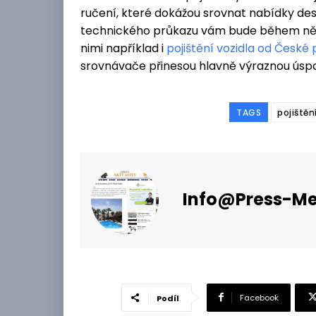
ručení, které dokážou srovnat nabídky des
technického průkazu vám bude během něk
nimi například i
pojištění vozidla od České 
srovnávače přinesou hlavně výraznou úspo
TAGS
pojištěn
Info@press-Me
Facebook
Podíl