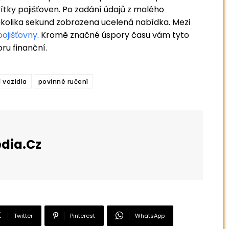
ítky pojišťoven. Po zadání údajů z malého
olika sekund zobrazena ucelená nabídka. Mezi
pojišťovny
. Kromě značné úspory času vám tyto
ru finanční.
í vozidla
povinné ručení
dia.cz
Twitter
Pinterest
WhatsApp