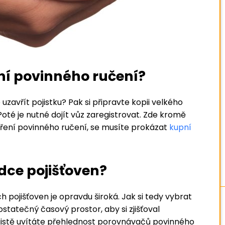
ní povinného ručení?
e uzavřít pojistku? Pak si připravte kopii velkého
té je nutné dojít vůz zaregistrovat. Zde kromě
avření povinného ručení, se musíte prokázat
kupní
ídce pojišťoven?
h pojišťoven je opravdu široká. Jak si tedy vybrat
statečný časový prostor, aby si zjišťoval
o jistě uvítáte přehlednost porovnávačů povinného