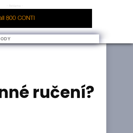
- Reklama -
VODY
inné ručení?