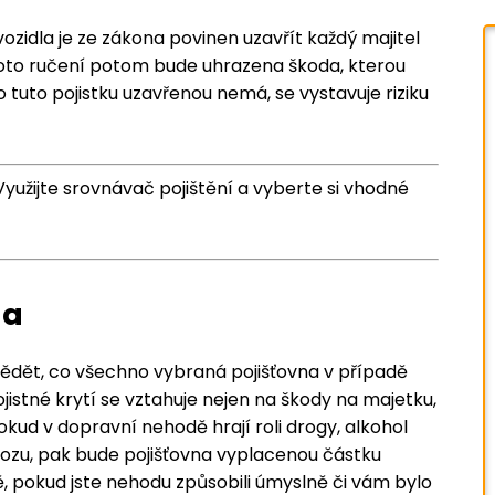
ozidla je ze zákona povinen uzavřít každý majitel
oto ručení potom bude uhrazena škoda, kterou
 tuto pojistku uzavřenou nemá, se vystavuje riziku
Využijte srovnávač pojištění a vyberte si vhodné
na
ědět, co všechno vybraná pojišťovna v případě
istné krytí se vztahuje nejen na škody na majetku,
kud v dopravní nehodě hrají roli drogy, alkohol
vozu, pak bude pojišťovna vyplacenou částku
dě, pokud jste nehodu způsobili úmyslně či vám bylo