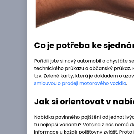
Co je potřeba ke sjedná
Pořídili jste si nový automobil a chystáte s
technického průkazu a občanský průkaz. Po
tzv. Zelené karty, která je dokladem o uz
smlouvou o prodeji motorového vozidla
.
Jak si orientovat v nab
Nabídka povinného pojištění od jednotlivýc
tu nejlepší variantu? Většina z nás nemá do
informace u každé pojišťovny zvlášť. Prot