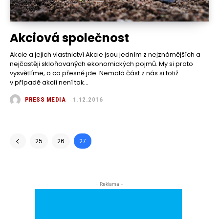
Akciová společnost
Akcie a jejich vlastnictví Akcie jsou jedním z nejznámějších a
nejčastěji skloňovaných ekonomických pojmů. My si proto
vysvětlíme, o co přesně jde. Nemalá část z nás si totiž
v případě akcií není tak...
PRESS MEDIA
-
1.12.2016
25
26
27
- Reklama -