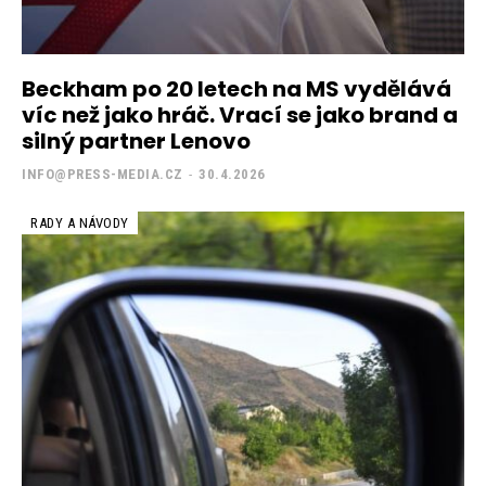
Beckham po 20 letech na MS vydělává
víc než jako hráč. Vrací se jako brand a
silný partner Lenovo
INFO@PRESS-MEDIA.CZ
-
30.4.2026
RADY A NÁVODY