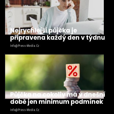
Nejrychlejší půjčka je
připravena každý den v týdnu
Info@press-Media.cz
Půjčka na cokoliv má v dnešní
době jen minimum podmínek
Info@press-Media.cz