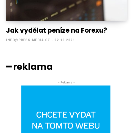
Jak vydělat peníze na Forexu?
INFO@PRESS-MEDIA.CZ
-
22.10.2021
━ reklama
- Reklama -