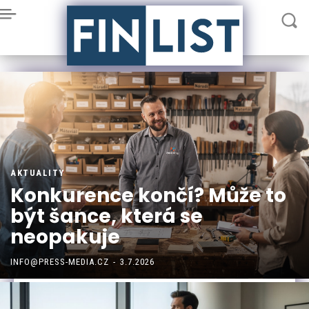
AKTUALITY
Konkurence končí? Může to
být šance, která se
neopakuje
INFO@PRESS-MEDIA.CZ
-
3.7.2026