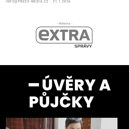
INFO@PRESS-MEDIA.CZ
-
31.1.2026
- Reklama -
━ ÚVĚRY A
PŮJČKY