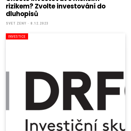
rizikem? Zvolte investování do
dluhopisů
SVET ZENY
-
8.12.2023
INVESTICE