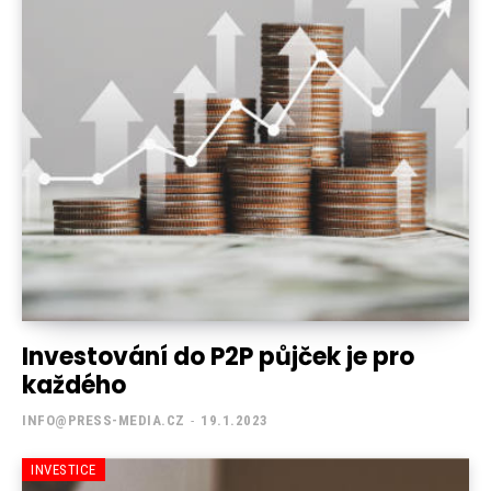
Investování do P2P půjček je pro
každého
INFO@PRESS-MEDIA.CZ
-
19.1.2023
INVESTICE