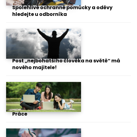
Spolehlivé ochranné pomůcky a oděvy
hledejte u odborníka
Post „nejbohatšího člověka na světě“ má
nového majitele!
Práce