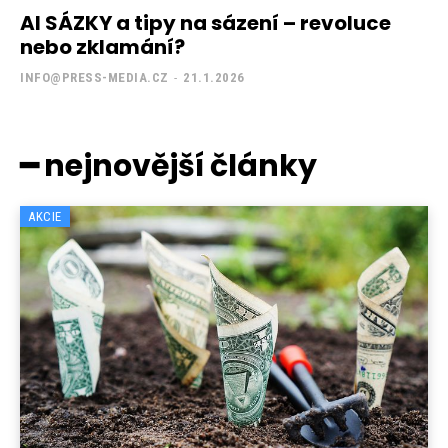
AI SÁZKY a tipy na sázení – revoluce
nebo zklamání?
INFO@PRESS-MEDIA.CZ
-
21.1.2026
━ nejnovější články
AKCIE