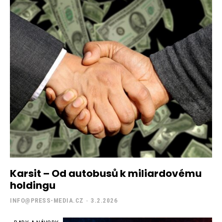
Karsit – Od autobusů k miliardovému
holdingu
INFO@PRESS-MEDIA.CZ
-
3.2.2026