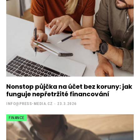
Nonstop půjčka na účet bez koruny: jak
funguje nepřetržité financování
INFO@PRESS-MEDIA.CZ
-
23.3.2026
FINANCE