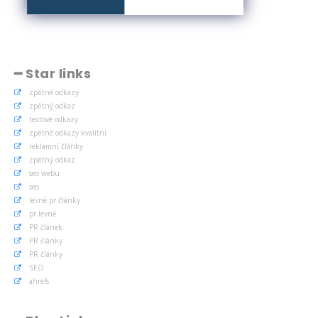
━ Star links
zpětné odkazy
zpětný odkaz
textové odkazy
zpětné odkazy kvalitní
reklamní články
zpětný odkaz
seo webu
seo
levné pr články
pr levně
PR článek
PR články
PR články
SEO
ahrefs