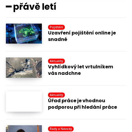
━ přávě letí
Pojištění
Uzavření pojištění online je
snadné
Aktuality
Vyhlídkový let vrtulníkem
vás nadchne
Aktuality
Úřad práce je vhodnou
podporou při hledání práce
Rady a Návody